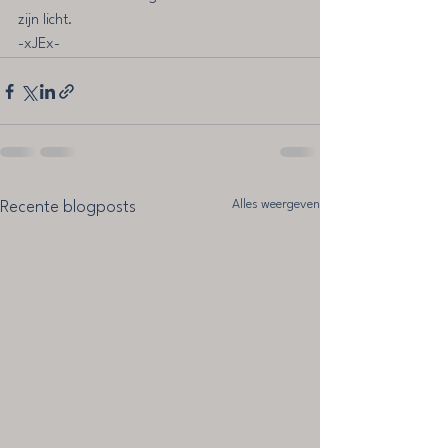
zijn licht.
-xJEx-
Alles weergeven
Recente blogposts