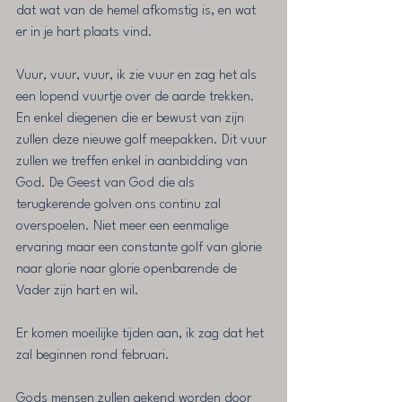
dat wat van de hemel afkomstig is, en wat 
er in je hart plaats vind.
Vuur, vuur, vuur, ik zie vuur en zag het als 
een lopend vuurtje over de aarde trekken. 
En enkel diegenen die er bewust van zijn 
zullen deze nieuwe golf meepakken. Dit vuur 
zullen we treffen enkel in aanbidding van 
God. De Geest van God die als 
terugkerende golven ons continu zal 
overspoelen. Niet meer een eenmalige 
ervaring maar een constante golf van glorie 
naar glorie naar glorie openbarende de 
Vader zijn hart en wil.
Er komen moeilijke tijden aan, ik zag dat het 
zal beginnen rond februari.
Gods mensen zullen gekend worden door 