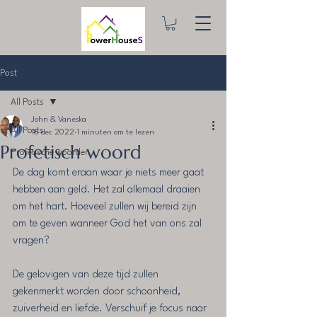
Post
All Posts
John & Vaneska
All Posts
16 dec 2022
1 minuten om te lezen
Profetisch woord
Profetische woorden
De dag komt eraan waar je niets meer gaat 
hebben aan geld. Het zal allemaal draaien 
om het hart. Hoeveel zullen wij bereid zijn 
om te geven wanneer God het van ons zal 
vragen?
De gelovigen van deze tijd zullen 
gekenmerkt worden door schoonheid, 
zuiverheid en liefde. Verschuif je focus naar 