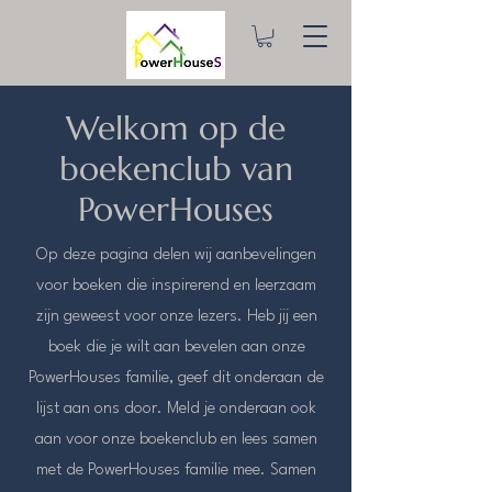
Welkom op de
boekenclub van
PowerHouses
Op deze pagina delen wij aanbevelingen
voor boeken die inspirerend en leerzaam
zijn geweest voor onze lezers. Heb jij een
boek die je wilt aan bevelen aan onze
PowerHouses familie, geef dit onderaan de
lijst aan ons door. Meld je onderaan ook
aan voor onze boekenclub en lees samen
met de PowerHouses familie mee. Samen