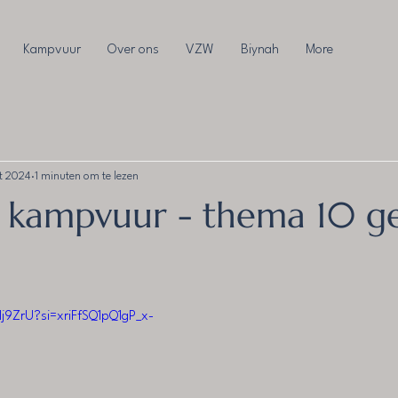
Kampvuur
Over ons
VZW
Biynah
More
t 2024
1 minuten om te lezen
 kampvuur - thema 10 
j9ZrU?si=xriFfSQ1pQ1gP_x-