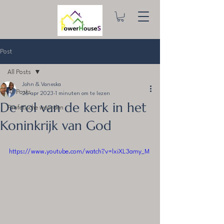
Post
All Posts
John & Vaneska
All Posts
26 apr 2023
1 minuten om te lezen
De rol van de kerk in het
Profetische woorden
Koninkrijk van God
https://www.youtube.com/watch?v=lxiXL3amy_M