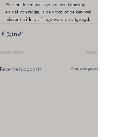
Als Christenen deel zijn van een koninkrijk 
en niet van religie, is de vraag of de kerk wel 
relevant is? In dit filmpje word dit uitgelegd.
Alles weergeven
Recente blogposts