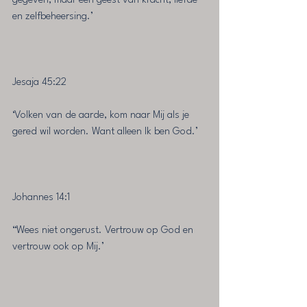
gegeven, maar een geest van kracht, liefde 
en zelfbeheersing.’
Jesaja‬ ‭45‬:‭22‬ ‭
‘Volken van de aarde, kom naar Mij als je 
gered wil worden. Want alleen Ik ben God.’
Johannes‬ ‭14‬:‭1‬ ‭
‘‘Wees niet ongerust. Vertrouw op God en 
vertrouw ook op Mij.’