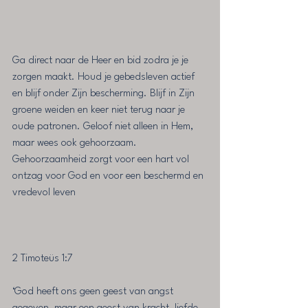
Ga direct naar de Heer en bid zodra je je 
zorgen maakt. Houd je gebedsleven actief 
en blijf onder Zijn bescherming. Blijf in Zijn 
groene weiden en keer niet terug naar je 
oude patronen. Geloof niet alleen in Hem, 
maar wees ook gehoorzaam. 
Gehoorzaamheid zorgt voor een hart vol 
ontzag voor God en voor een beschermd en 
vredevol leven
2 Timoteüs‬ ‭1‬:‭7‬ ‭
‘God heeft ons geen geest van angst 