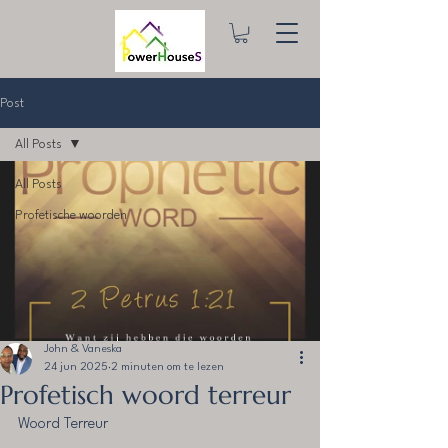
Post
All Posts
All Posts
Profetische woorden
John & Vaneska
24 jun 2025
2 minuten om te lezen
Profetisch woord terreur
Woord Terreur 