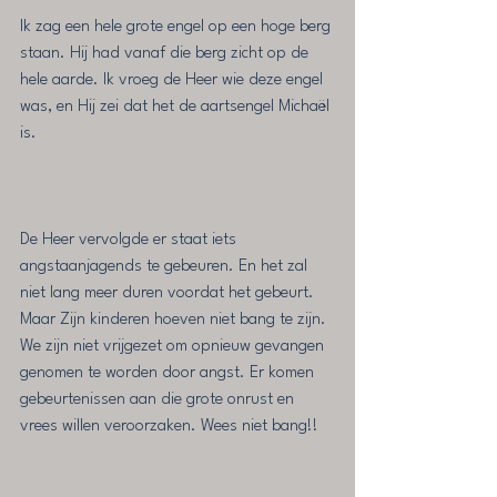
Ik zag een hele grote engel op een hoge berg 
staan. Hij had vanaf die berg zicht op de 
hele aarde. Ik vroeg de Heer wie deze engel 
was, en Hij zei dat het de aartsengel Michaël 
is.  
De Heer vervolgde er staat iets 
angstaanjagends te gebeuren. En het zal 
niet lang meer duren voordat het gebeurt. 
Maar Zijn kinderen hoeven niet bang te zijn. 
We zijn niet vrijgezet om opnieuw gevangen 
genomen te worden door angst. Er komen 
gebeurtenissen aan die grote onrust en 
vrees willen veroorzaken. Wees niet bang!! 