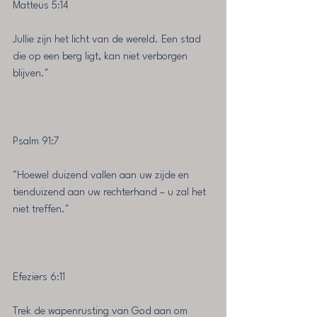
Matteüs 5:14
Jullie zijn het licht van de wereld. Een stad 
die op een berg ligt, kan niet verborgen 
blijven." 
Psalm 91:7
"Hoewel duizend vallen aan uw zijde en 
tienduizend aan uw rechterhand – u zal het 
niet treffen." 
Efeziërs 6:11
Trek de wapenrusting van God aan om 