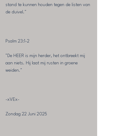
stand te kunnen houden tegen de listen van 
de duivel."
Psalm 23:1-2
"De HEER is mijn herder, het ontbreekt mij 
aan niets. Hij laat mij rusten in groene 
weiden."
-xVEx-
Zondag 22 Juni 2025