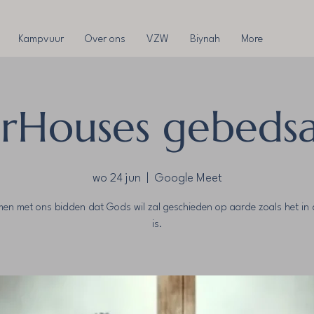
Kampvuur
Over ons
VZW
Biynah
More
rHouses gebeds
wo 24 jun
  |  
Google Meet
en met ons bidden dat Gods wil zal geschieden op aarde zoals het in 
is.