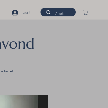
Log In
avond
de hemel