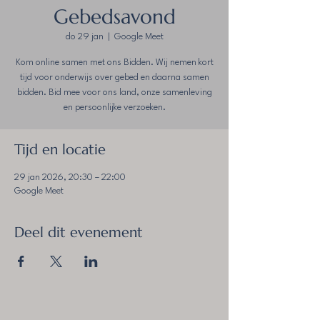
Gebedsavond
do 29 jan
  |  
Google Meet
Kom online samen met ons Bidden. Wij nemen kort
tijd voor onderwijs over gebed en daarna samen
bidden. Bid mee voor ons land, onze samenleving
en persoonlijke verzoeken.
Tijd en locatie
29 jan 2026, 20:30 – 22:00
Google Meet
Deel dit evenement