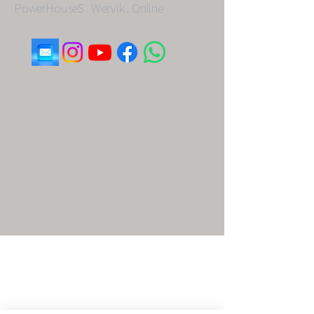
PowerHouseS . Wervik . Online