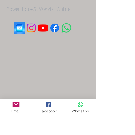
PowerHouseS . Wervik . Online
Email
Facebook
WhatsApp