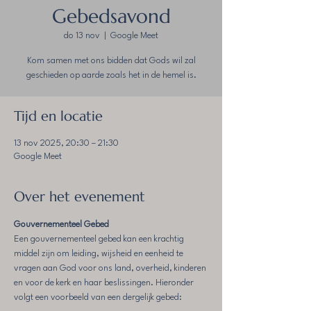
Gebedsavond
do 13 nov
  |  
Google Meet
Kom samen met ons bidden dat Gods wil zal
geschieden op aarde zoals het in de hemel is.
Tijd en locatie
13 nov 2025, 20:30 – 21:30
Google Meet
Over het evenement
Gouvernementeel Gebed
Een gouvernementeel gebed kan een krachtig 
middel zijn om leiding, wijsheid en eenheid te 
vragen aan God voor ons land, overheid, kinderen 
en voor de kerk en haar beslissingen. Hieronder 
volgt een voorbeeld van een dergelijk gebed: