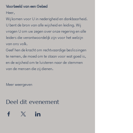
Voorbeeld van een Gebed
Heer,
Wij komen voor U in nederigheid en dankbaarheid. 
U bent de bron van alle wijsheid en leiding. Wij 
vragen U om uw zegen over onze regering en alle 
leiders die verantwoordelijk zijn voor het welzijn 
van ons volk.
Geef hen de kracht om rechtvaardige beslissingen 
te nemen, de moed om te staan voor wat goed is, 
en de wijsheid om te luisteren naar de stemmen 
van de mensen die zij dienen.
Meer weergeven
Deel dit evenement