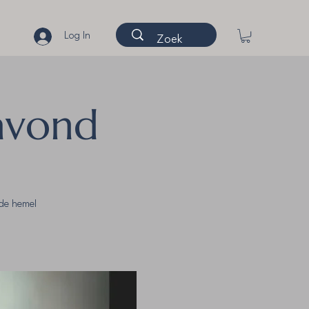
Log In
avond
de hemel