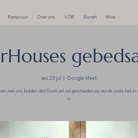
Kampvuur
Over ons
VZW
Biynah
More
rHouses gebeds
wo 23 jul
  |  
Google Meet
en met ons bidden dat Gods wil zal geschieden op aarde zoals het in 
is.