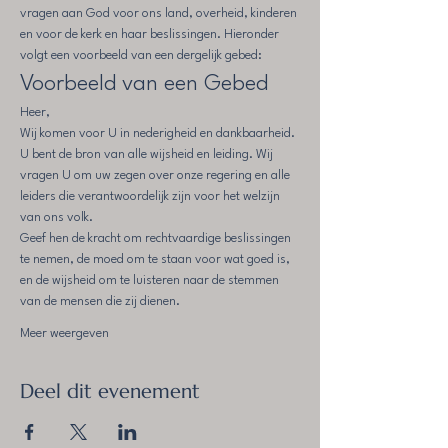
vragen aan God voor ons land, overheid, kinderen 
en voor de kerk en haar beslissingen. Hieronder 
volgt een voorbeeld van een dergelijk gebed:
Voorbeeld van een Gebed
Heer,
Wij komen voor U in nederigheid en dankbaarheid. 
U bent de bron van alle wijsheid en leiding. Wij 
vragen U om uw zegen over onze regering en alle 
leiders die verantwoordelijk zijn voor het welzijn 
van ons volk.
Geef hen de kracht om rechtvaardige beslissingen 
te nemen, de moed om te staan voor wat goed is, 
en de wijsheid om te luisteren naar de stemmen 
van de mensen die zij dienen.
Meer weergeven
Deel dit evenement