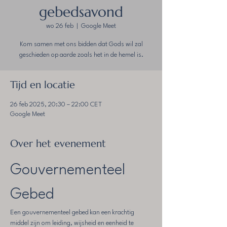
gebedsavond
wo 26 feb
  |  
Google Meet
Kom samen met ons bidden dat Gods wil zal
geschieden op aarde zoals het in de hemel is.
Tijd en locatie
26 feb 2025, 20:30 – 22:00 CET
Google Meet
Over het evenement
Gouvernementeel 
Gebed
Een gouvernementeel gebed kan een krachtig 
middel zijn om leiding, wijsheid en eenheid te 