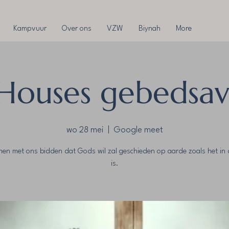
Kampvuur
Over ons
VZW
Biynah
More
Houses gebedsavo
wo 28 mei
  |  
Google meet
en met ons bidden dat Gods wil zal geschieden op aarde zoals het in 
is.