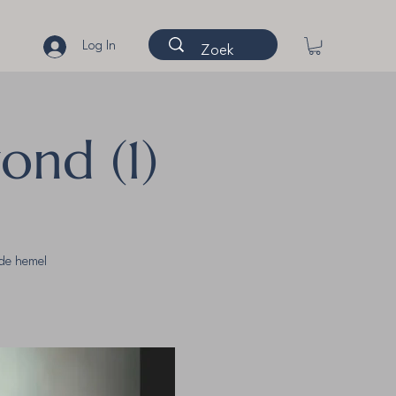
Log In
nd (1)
de hemel