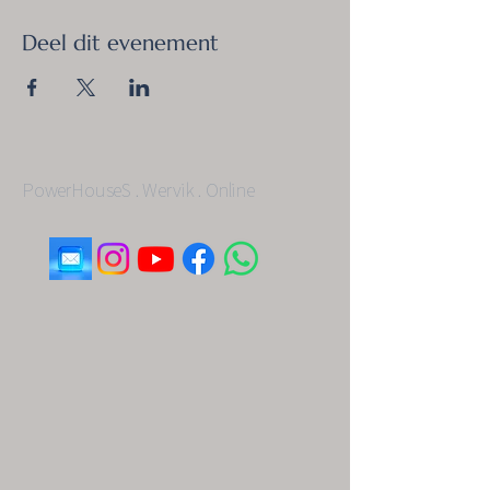
Deel dit evenement
PowerHouseS . Wervik . Online