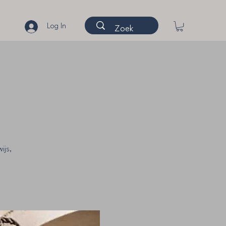
Log In
ijs,