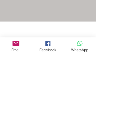
Email
Facebook
WhatsApp