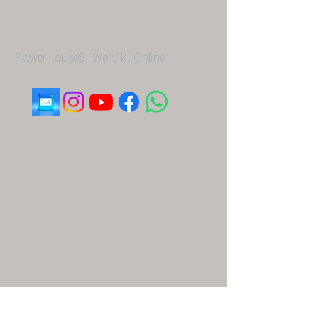
PowerHouseS . Wervik . Online