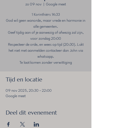
zo 09 nov
  |  
Google meet
1 Korinthiërs‬ ‭14‬:‭33‬
God wil geen wanorde, maar vrede en harmonie in
alle gemeenten.
Geef tijdig aan of je aanwezig of afwezig zal zijn,
voor zondag 20:00
Respecteer de orde, en wees op tijd (20:30). Lukt
het niet met aanmelden contacteer dan John via
whatsapp.
Te laat komen zonder verwittiging
Tijd en locatie
09 nov 2025, 20:30 – 22:00
Google meet
Deel dit evenement