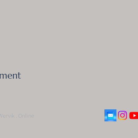
ement
ervik . Online