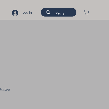
Log In
tacteer