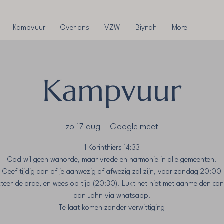
Kampvuur
Over ons
VZW
Biynah
More
Kampvuur
zo 17 aug
  |  
Google meet
1 Korinthiërs‬ ‭14‬:‭33‬
God wil geen wanorde, maar vrede en harmonie in alle gemeenten.
Geef tijdig aan of je aanwezig of afwezig zal zijn, voor zondag 20:00
teer de orde, en wees op tijd (20:30). Lukt het niet met aanmelden con
dan John via whatsapp.
Te laat komen zonder verwittiging