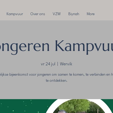
Kampvuur
Over ons
VZW
Biynah
More
ongeren Kampvu
vr 24 jul
  |  
Wervik
lijkse bijeenkomst voor jongeren om samen te komen, te verbinden en h
te ontdekken.