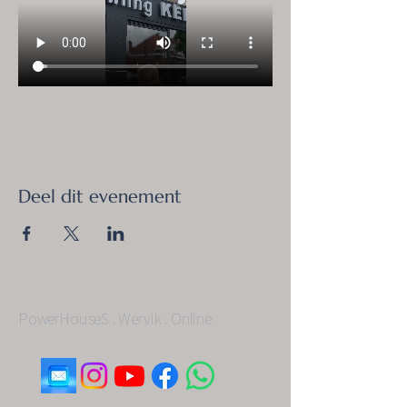
Deel dit evenement
PowerHouseS . Wervik . Online