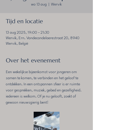
wo 13 aug
  |  
Wervik
Tijd en locatie
13 aug 2025, 19:00 – 21:30
Wervik, Ern. Vandecandelaerestraat 20, 8940
Wervik, België
Over het evenement
Een wekelijkse bijeenkomst voor jongeren om 
samen te komen, te verbinden en het geloof te 
ontdekken. In een ontspannen sfeer is er ruimte 
voor gesprekken, muziek, gebed en gezelligheid. 
iedereen is welkom. Of je nu gelooft, zoekt of 
gewoon nieuwsgierig bent!