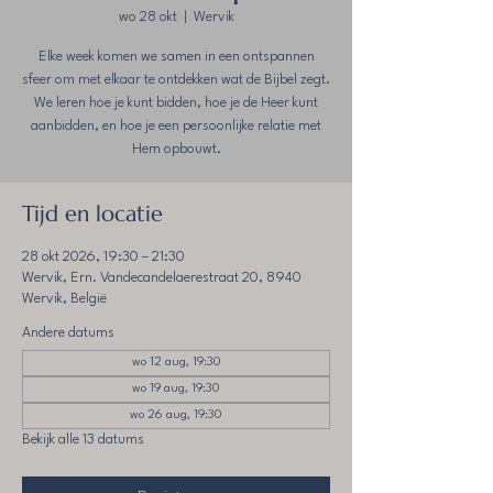
wo 28 okt
  |  
Wervik
Elke week komen we samen in een ontspannen
sfeer om met elkaar te ontdekken wat de Bijbel zegt.
We leren hoe je kunt bidden, hoe je de Heer kunt
aanbidden, en hoe je een persoonlijke relatie met
Hem opbouwt.
Tijd en locatie
28 okt 2026, 19:30 – 21:30
Wervik, Ern. Vandecandelaerestraat 20, 8940
Wervik, België
Andere datums
wo 12 aug, 19:30
wo 19 aug, 19:30
wo 26 aug, 19:30
Bekijk alle 13 datums