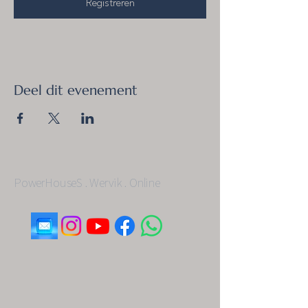
Registreren
Deel dit evenement
PowerHouseS . Wervik . Online