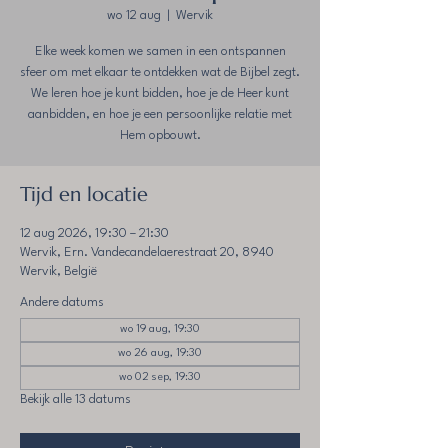
wo 12 aug
  |  
Wervik
Elke week komen we samen in een ontspannen
sfeer om met elkaar te ontdekken wat de Bijbel zegt.
We leren hoe je kunt bidden, hoe je de Heer kunt
aanbidden, en hoe je een persoonlijke relatie met
Hem opbouwt.
Tijd en locatie
12 aug 2026, 19:30 – 21:30
Wervik, Ern. Vandecandelaerestraat 20, 8940
Wervik, België
Andere datums
wo 19 aug, 19:30
wo 26 aug, 19:30
wo 02 sep, 19:30
Bekijk alle 13 datums