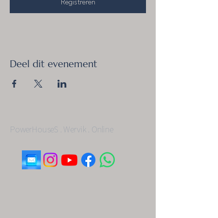
Registreren
Deel dit evenement
PowerHouseS . Wervik . Online