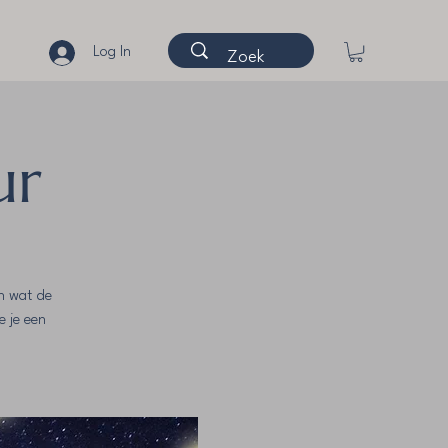
Log In
ur
n wat de
e je een