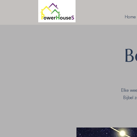
Home
B
Elke we
Bijbel 