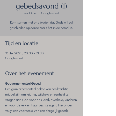
gebedsavond (1)
wo 10 dec
  |  
Google meet
Kom samen met ons bidden dat Gods wil zal
geschieden op aarde zoals het in de hemel is.
Tijd en locatie
10 dec 2025, 20:30 – 21:30
Google meet
Over het evenement
Gouvernementeel Gebed
Een gouvernementeel gebed kan een krachtig 
middel zijn om leiding, wijsheid en eenheid te 
vragen aan God voor ons land, overheid, kinderen 
en voor de kerk en haar beslissingen. Hieronder 
volgt een voorbeeld van een dergelijk gebed: