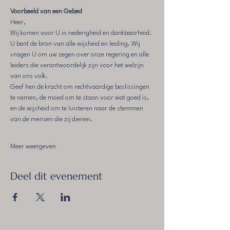
Voorbeeld van een Gebed
Heer,
Wij komen voor U in nederigheid en dankbaarheid. 
U bent de bron van alle wijsheid en leiding. Wij 
vragen U om uw zegen over onze regering en alle 
leiders die verantwoordelijk zijn voor het welzijn 
van ons volk.
Geef hen de kracht om rechtvaardige beslissingen 
te nemen, de moed om te staan voor wat goed is, 
en de wijsheid om te luisteren naar de stemmen 
van de mensen die zij dienen.
Meer weergeven
Deel dit evenement