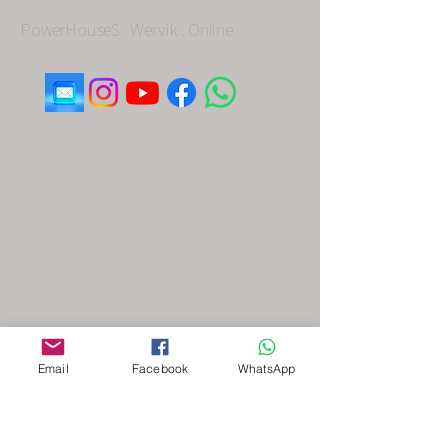
PowerHouseS . Wervik . Online
Email
Facebook
WhatsApp